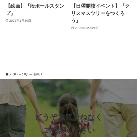
【絵画】『段ボールスタン
【日曜開校イベント】『ク
プ』
リスマスツリーをつくろ
う』
2026年1月30日
2025年12月26日
IQLino
IQLino都島
どうぞお気兼ねなく
ご相談ください