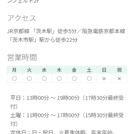
ンフェルト2F
アクセス
JR京都線 「茨木駅」徒歩5分／阪急電鉄京都本線
「茨木市駅」駅から徒歩22分
営業時間
月
火
水
木
金
土
日
祝
○
○
○
○
○
○
×
×
平日：13時00分 ～ 19時00分（17時30分最終受
付）
土曜：11時00分 ～ 17時00分（15時30分最終受
付）
定休日：日・祝日 ※夏季休暇、年末年始、