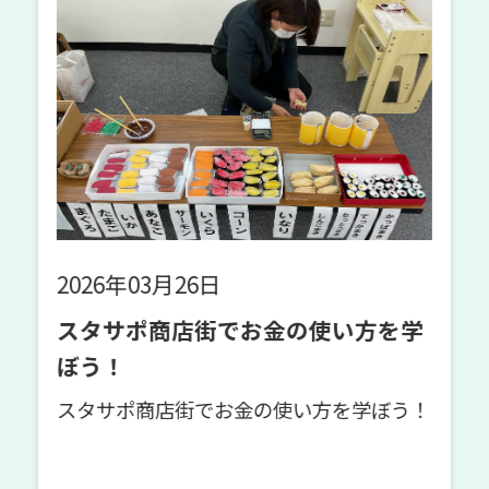
2026年01月20日
方を学
【ミッションプログラム】『羽子
づくり🎍』
学ぼう！
こんにちは、スタサポ箕面校です🍀 スタ
サポ箕面校では、月・水・金は【ミッシ
ンプログラム】火・木は【運動プログラ