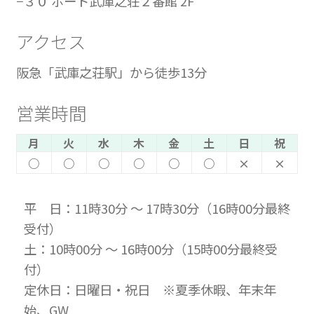
−３０ ポート武庫之荘２番館 2F
アクセス
阪急「武庫之荘駅」から徒歩13分
営業時間
月
火
水
木
金
土
日
祝
○
○
○
○
○
○
×
×
平 日：11時30分 ～ 17時30分（16時00分最終
受付）
土：10時00分 ～ 16時00分（15時00分最終受
付）
定休日：日曜日・祝日 ※夏季休暇、年末年
始、GW