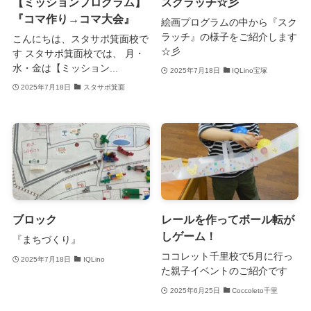
【ミッションプログラム】
スクラッチ☆彡
『コマ作り→コマ大会』
絵画プログラムの中から『スク
ラッチ』の様子をご紹介します
こんにちは、スタサポ箕面校で
☆彡
す スタサポ箕面校では、 月・
水・金は【ミッション...
2025年7月18日
IQLino宝塚
2025年7月18日
スタサポ箕面
ブロック
レールを作ってボール転が
しゲーム！
『まちづくり』
ココレット千里校で5月に行っ
2025年7月18日
IQLino
た親子イベントのご紹介です
2025年6月25日
Coccoleto千里