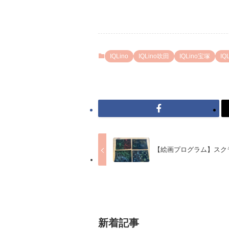
IQLino
IQLino吹田
IQLino宝塚
IQ
【絵画プログラム】スク
新着記事