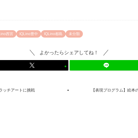
Lino西宮
IQLino豊中
IQLino都島
未分類
よかったらシェアしてね！
ラッチアートに挑戦
【表現プログラム】絵本