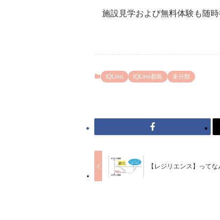
施設見学および無料体験も随時
IQLino
IQLino都島
未分類
【レジリエンス】ってな