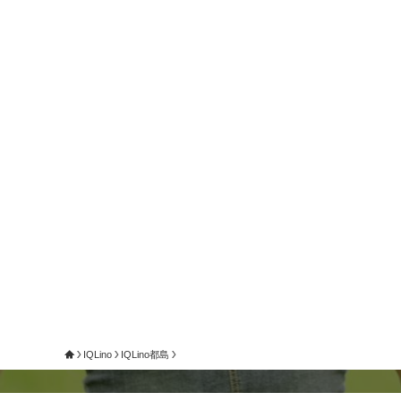
IQLino
IQLino都島