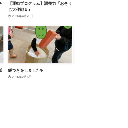
チ
【運動プログラム】調整力『おそう
じ大作戦🧹』
2026年4月28日
紙
餅つきをしました✨
2026年2月6日