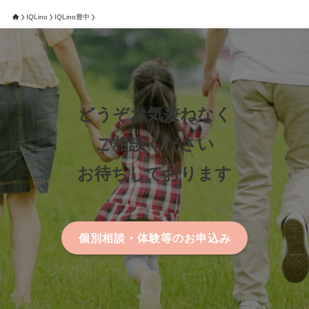
IQLino
IQLino豊中
どうぞお気兼ねなく
ご相談ください
お待ちしております
個別相談・体験等のお申込み