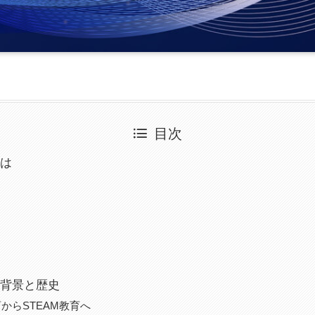
目次
とは
の背景と歴史
育からSTEAM教育へ