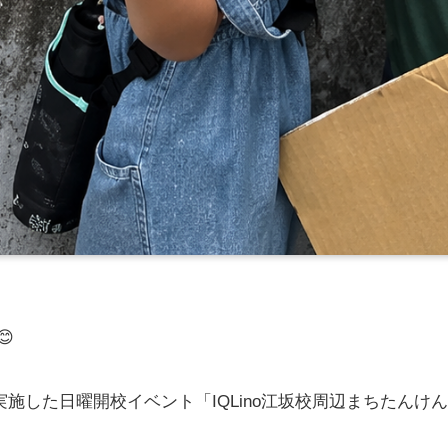
😊
実施した日曜開校イベント「IQLino江坂校周辺まちたんけ