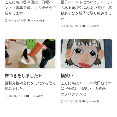
こんにちは😊今回は、日曜イベ
親子イベントについて。ルール
ント『電車で遠足』の様子をご
のある遊びやふれあい遊び、感
紹介します...
触あそびを親子で取り組みまし
た。
2026年2月10日
IQLino売布
2026年2月8日
IQLino西宮
餅つきをしました✨
福笑い
役割分担や交代をしながら取り
こんにちは！IQLino吹田校です
組みました。
😊 今回は「福笑い・人物画」
のプログラムに...
2026年2月6日
IQLino豊中
2026年2月3日
IQLino吹田