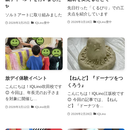
✨
先日行った「くるびり」での工
夫点を紹介しています
ソルトアートに取り組みました
2026年3月18日
IQLino豊中
2026年3月25日
IQLino豊中
放デイ体験イベント
【ねんど】『ドーナツをつ
くろう』
こんにちは！IQLino吹田校です
😊 今回は、年長児のお子さま
こんにちは！IQLino江坂校です
を対象に開催し...
😊 今回の記事では、【ねん
ど】『ドーナツを...
2026年3月12日
IQLino吹田
2026年2月28日
IQLino