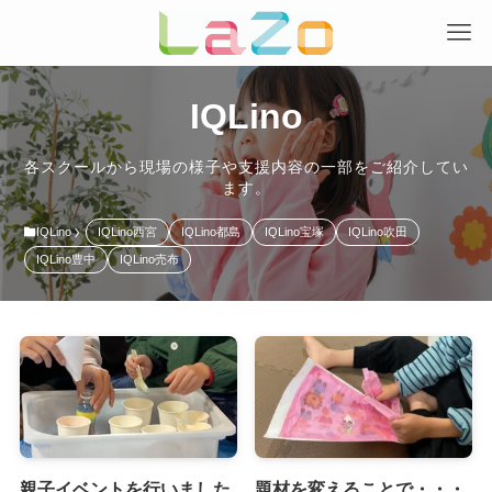
IQLino
各スクールから現場の様子や支援内容の一部をご紹介してい
ます。
IQLino
IQLino西宮
IQLino都島
IQLino宝塚
IQLino吹田
IQLino豊中
IQLino売布
親子イベントを行いました
題材を変えることで・・・