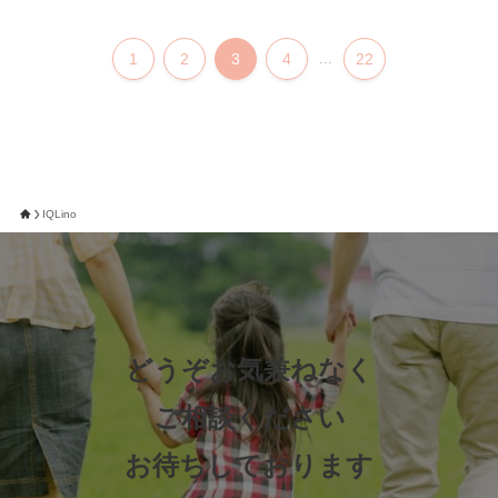
1
2
3
4
...
22
IQLino
どうぞお気兼ねなく
ご相談ください
お待ちしております