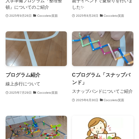
入学準備プログラム『整理整
親子イベントで夏祭りを行いま
頓』についてのご紹介
した✨
2025年9月26日
Coccoleto箕面
2025年8月28日
Coccoleto箕面
プログラム紹介
Cプログラム「スナップバ
ンド」
線上歩行について
スナップバンドについてご紹介
2025年7月29日
Coccoleto箕面
2025年6月30日
Coccoleto箕面