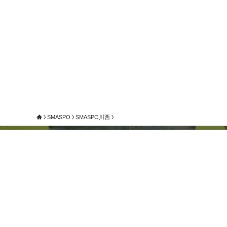
SMASPO
SMASPO川西