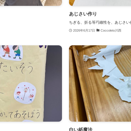
あじさい作り
ちぎる、折る等巧緻性を、あじさい
2026年6月17日
Coccoleto川西
白い紙魔法