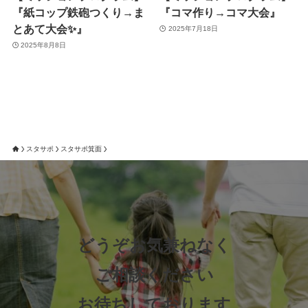
『紙コップ鉄砲つくり→ま
『コマ作り→コマ大会』
とあて大会✨』
2025年7月18日
2025年8月8日
スタサポ
スタサポ箕面
どうぞお気兼ねなく
ご相談ください
お待ちしております