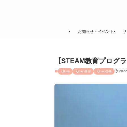
お知らせ・イベント
サ
【STEAM教育プログ
202
IQLino
IQLino西宮
IQLino都島