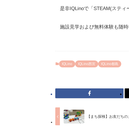
是非IQLinoで「STEAM(
施設見学および無料体験も随時
IQLino
IQLino西宮
IQLino都島
【まち探検】お友だちの