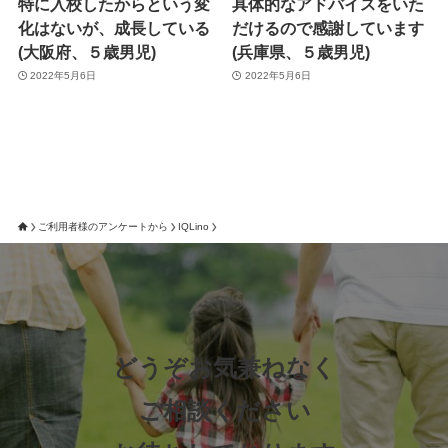
特に入校したからという変
具体的なアドバイスをいた
化はないが、成長している
だけるので感謝しています
(大阪府、５歳男児)
(兵庫県、５歳男児)
2022年5月6日
2022年5月6日
ご利用者様のアンケートから
IQLino
どうぞお気兼ねなく
ご相談ください