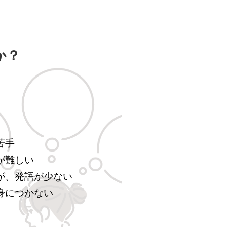
か？
苦手
が難しい
が、発語が少ない
身につかない